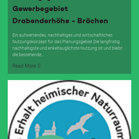
Gewerbegebiet
Drabenderhöhe - Brächen
Ein aufwertendes, nachhaltiges und wirtschaftliches
Nutzungskonzept für das Planungsgebiet Die langfristig
nachhaltigste und enkeltauglichste Nutzung ist und bleibt
die bestehende
…
Read More